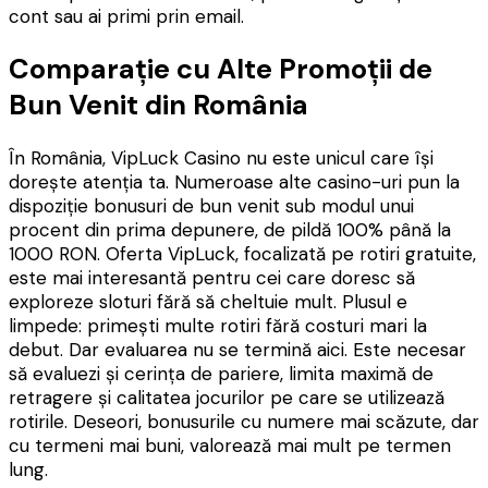
cont sau ai primi prin email.
Comparație cu Alte Promoții de
Bun Venit din România
În România, VipLuck Casino nu este unicul care își
dorește atenția ta. Numeroase alte casino-uri pun la
dispoziție bonusuri de bun venit sub modul unui
procent din prima depunere, de pildă 100% până la
1000 RON. Oferta VipLuck, focalizată pe rotiri gratuite,
este mai interesantă pentru cei care doresc să
exploreze sloturi fără să cheltuie mult. Plusul e
limpede: primești multe rotiri fără costuri mari la
debut. Dar evaluarea nu se termină aici. Este necesar
să evaluezi și cerința de pariere, limita maximă de
retragere și calitatea jocurilor pe care se utilizează
rotirile. Deseori, bonusurile cu numere mai scăzute, dar
cu termeni mai buni, valorează mai mult pe termen
lung.