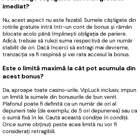
imediat?
Nu, acest aspect nu este fezabil. Sumele câștigate din
rotirile gratuite intră într-un cont de bonus și rămân
blocate acolo până împlinești obligația de pariere.
Adică, trebuie să rulezi suma respectivă de un număr
stabilit de ori. Dacă încerci să extragi mai devreme,
tranzacția va fi respinsă și vei rata accesul la bonus.
Este o limită maximă la cât pot acumula din
acest bonus?
Da, aproape toate casino-urile, VipLuck inclusiv, impun
un limită la sumele din bonusurile de bun venit.
Plafonul poate fi definită ca un număr de ori al
depunerii tale (de exemplu, de 5 ori depunerea) sau ca
o sumă fixă în lei. Caută această condiție în condiții.
Orice sume obținuți peste acea limită nu vor fi
considerați retragibili.