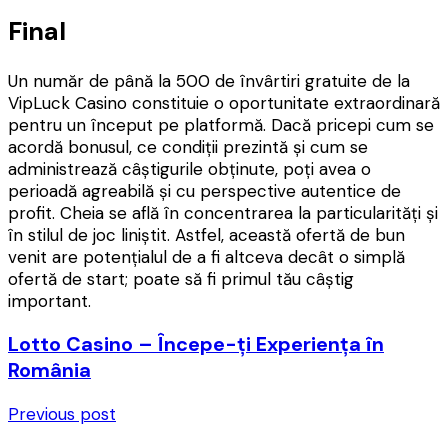
Final
Un număr de până la 500 de învârtiri gratuite de la
VipLuck Casino constituie o oportunitate extraordinară
pentru un început pe platformă. Dacă pricepi cum se
acordă bonusul, ce condiții prezintă și cum se
administrează câștigurile obținute, poți avea o
perioadă agreabilă și cu perspective autentice de
profit. Cheia se află în concentrarea la particularități și
în stilul de joc liniștit. Astfel, această ofertă de bun
venit are potențialul de a fi altceva decât o simplă
ofertă de start; poate să fi primul tău câștig
important.
Lotto Casino – Începe-ți Experiența în
România
Previous post