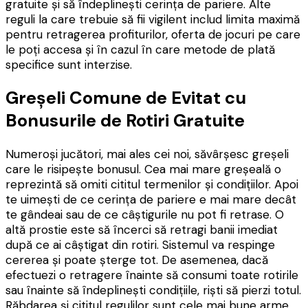
gratuite și să îndeplinești cerința de pariere. Alte
reguli la care trebuie să fii vigilent includ limita maximă
pentru retragerea profiturilor, oferta de jocuri pe care
le poți accesa și în cazul în care metode de plată
specifice sunt interzise.
Greșeli Comune de Evitat cu
Bonusurile de Rotiri Gratuite
Numeroși jucători, mai ales cei noi, săvârșesc greșeli
care le risipește bonusul. Cea mai mare greșeală o
reprezintă să omiti cititul termenilor și condițiilor. Apoi
te uimești de ce cerința de pariere e mai mare decât
te gândeai sau de ce câștigurile nu pot fi retrase. O
altă prostie este să încerci să retragi banii imediat
după ce ai câștigat din rotiri. Sistemul va respinge
cererea și poate șterge tot. De asemenea, dacă
efectuezi o retragere înainte să consumi toate rotirile
sau înainte să îndeplinești condițiile, riști să pierzi totul.
Răbdarea și cititul regulilor sunt cele mai bune arme.