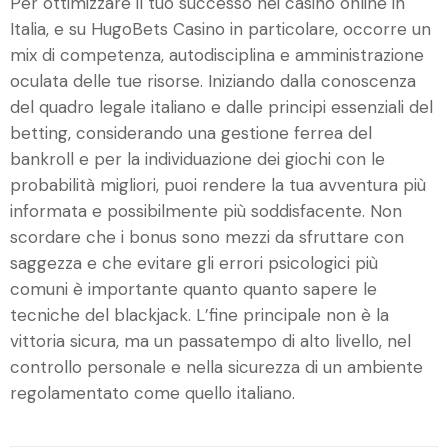
Per ottimizzare il tuo successo nei casino online in
Italia, e su HugoBets Casino in particolare, occorre un
mix di competenza, autodisciplina e amministrazione
oculata delle tue risorse. Iniziando dalla conoscenza
del quadro legale italiano e dalle principi essenziali del
betting, considerando una gestione ferrea del
bankroll e per la individuazione dei giochi con le
probabilità migliori, puoi rendere la tua avventura più
informata e possibilmente più soddisfacente. Non
scordare che i bonus sono mezzi da sfruttare con
saggezza e che evitare gli errori psicologici più
comuni è importante quanto quanto sapere le
tecniche del blackjack. L’fine principale non è la
vittoria sicura, ma un passatempo di alto livello, nel
controllo personale e nella sicurezza di un ambiente
regolamentato come quello italiano.