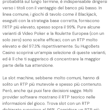
probabilità sul lungo termine, è indispensabile dirigersi
verso i titoli con il vantaggio del banco più basso. In
linea comune, i giochi di tavolo come il Blackjack,
eseguiti con la strategia base corretta, forniscono
l’RTP più elevato, spesso sopra il 99%. Pure alcune
varianti di Video Poker e la Roulette Europea (con un
solo zero) sono scelte efficaci, con un RTP molto
elevato e del 97.3% rispettivamente. Su HugoBets
Casino scoprirai un’ampia selezione di queste varianti,
ed è lì che ti suggerisco di concentrare la maggior
parte della tua attenzione.
Le slot machine, sebbene molto comuni, hanno di
solito un RTP più mutevole e spesso più contenuto.
Però, anche qui puoi fare decisioni sagge. Molti
provider software mostrano il RTP teorico nelle
informazioni del gioco. Trova slot con un RTP
dichiarato superiore al 96%. Considera: un RTP più