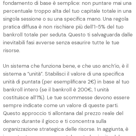
fondamento di base è semplice: non puntare mai una
percentuale troppo alta del tuo capitale totale in una
singola sessione o su una specifica mano. Una regola
pratica diffusa è non rischiare più dell’1-5% del tuo
bankroll totale per seduta. Questo ti salvaguarda dalle
inevitabili fasi avverse senza esaurire tutte le tue
risorse.
Un sistema che funziona bene, e che uso anch’io, è il
sistema a “unità”. Stabilisci il valore di una specifica
unità di puntata (per esemplificare 2€) in base al tuo
bankroll intero (se il bankroll è 200€, 1 unità
costituisce all’1%). Le tue scommesse devono essere
sempre indicate come un valore di queste parti.
Questo approccio ti allontana dal prezzo reale del
denaro durante il gioco e ti concentra sulla
organizzazione strategica delle risorse. In aggiunta, è