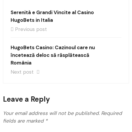
Serenità e Grandi Vincite al Casino
HugoBets in Italia
Previous post
HugoBets Casino: Cazinoul care nu
încetează deloc să răsplătească
România
Next post
Leave a Reply
Your email address will not be published.
Required
fields are marked
*