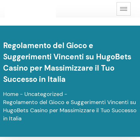
Regolamento del Gioco e
Suggerimenti Vincenti su HugoBets
Casino per Massimizzare il Tuo
Successo in Italia
Home
-
Uncategorized
-
Regolamento del Gioco e Suggerimenti Vincenti su
HugoBets Casino per Massimizzare il Tuo Successo
in Italia