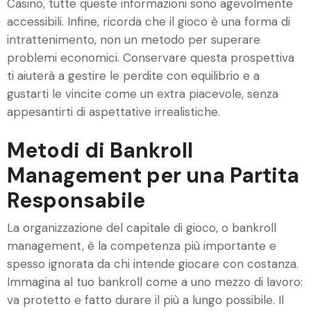
Casino, tutte queste informazioni sono agevolmente
accessibili. Infine, ricorda che il gioco è una forma di
intrattenimento, non un metodo per superare
problemi economici. Conservare questa prospettiva
ti aiuterà a gestire le perdite con equilibrio e a
gustarti le vincite come un extra piacevole, senza
appesantirti di aspettative irrealistiche.
Metodi di Bankroll
Management per una Partita
Responsabile
La organizzazione del capitale di gioco, o bankroll
management, è la competenza più importante e
spesso ignorata da chi intende giocare con costanza.
Immagina al tuo bankroll come a uno mezzo di lavoro:
va protetto e fatto durare il più a lungo possibile. Il