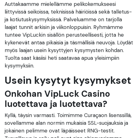
Auttakaamme mielellämme pelikokemukseesi
liittyvissä seikoissa, teknisissä häiriöissä sekä talletus-
ja kotiutuskysymyksissä. Palveluamme on tarjolla
laajat tunnit arkisin ja viikonloppuisin. Ryhmämme
tuntee VipLuckin sisällön perusteellisesti, jotta he
kykenevät antaa pikaisia ja täsmällisiä neuvoja. Löydät
myös laajan usein kysyttyjen kysymysten kohdan.
Tuolta saat käsiisi heti saatavaa apua yleisimpiin
kysymyksiin.
Usein kysytyt kysymykset
Onkohan VipLuck Casino
luotettava ja luotettava?
Kyllä, täysin varmasti. Toimimme Curaçaon lisenssillä,
sovellamme alan normin mukaisia SSL-suojauksia ja
jokainen pelimme ovat läpäisseet RNG-testit.