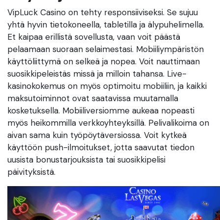
VipLuck Casino on tehty responsiiviseksi. Se sujuu
yhtä hyvin tietokoneella, tabletilla ja älypuhelimella.
Et kaipaa erillistä sovellusta, vaan voit päästä
pelaamaan suoraan selaimestasi. Mobiiliympäristön
käyttöliittymä on selkeä ja nopea. Voit nauttimaan
suosikkipeleistäs missä ja milloin tahansa. Live-
kasinokokemus on myös optimoitu mobiiliin, ja kaikki
maksutoiminnot ovat saatavissa muutamalla
kosketuksella. Mobiiliversiomme aukeaa nopeasti
myös heikommilla verkkoyhteyksillä. Pelivalikoima on
aivan sama kuin työpöytäversiossa. Voit kytkeä
käyttöön push-ilmoitukset, jotta saavutat tiedon
uusista bonustarjouksista tai suosikkipelisi
päivityksistä.