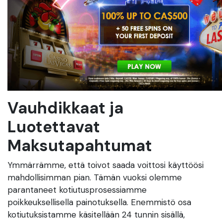
Vauhdikkaat ja
Luotettavat
Maksutapahtumat
Ymmärrämme, että toivot saada voittosi käyttöösi
mahdollisimman pian. Tämän vuoksi olemme
parantaneet kotiutusprosessiamme
poikkeuksellisella painotuksella. Enemmistö osa
kotiutuksistamme käsitellään 24 tunnin sisällä,