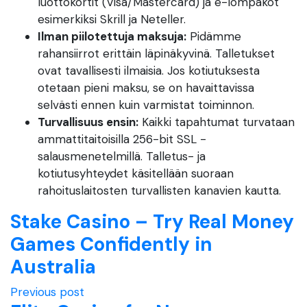
luottokortit (Visa/Mastercard) ja e-lompakot
esimerkiksi Skrill ja Neteller.
Ilman piilotettuja maksuja:
Pidämme
rahansiirrot erittäin läpinäkyvinä. Talletukset
ovat tavallisesti ilmaisia. Jos kotiutuksesta
otetaan pieni maksu, se on havaittavissa
selvästi ennen kuin varmistat toiminnon.
Turvallisuus ensin:
Kaikki tapahtumat turvataan
ammattitaitoisilla 256-bit SSL -
salausmenetelmillä. Talletus- ja
kotiutusyhteydet käsitellään suoraan
rahoituslaitosten turvallisten kanavien kautta.
Stake Casino – Try Real Money
Games Confidently in
Australia
Previous post