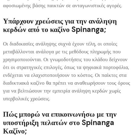
αφοσιωμένης βάσης παικτών σε ανταγωνιστικές αγορές.
Υπάρχουν χρεώσεις για την ανάληψη
κερδών από το καζίνο Spinanga;
Οι διαδικασίες ανάληψης συχνά έχουν τέλη, οι οποίες
μεταβάλλονται ανάλογα με τις μεθόδους πληρωμής που
χρησιμοποιούνται. Οι γνωμοδοτήσεις του κλάδου δείχνουν
ότι οι στρατηγικές επιλογές, όπως τα ψηφιακά πορτοφόλια,
ενδέχεται να ελαχιστοποιήσουν το κόστος. Οι παίκτες στα
διαδικτυακά καζίνο θα πρέπει να αναθεωρήσουν τους όρους
για να βελτιώσουν την εμπειρία ανάληψη κερδών χωρίς
υπερβολικές χρεώσεις.
Πώς μπορώ να επικοινωνήσω με την
υποστήριξη πελατών στο Spinanga
Καζίνο;