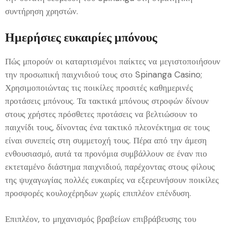
συντήρηση χρηστών.
Ημερήσιες ευκαιρίες μπόνους
Πώς μπορούν οι καταρτισμένοι παίκτες να μεγιστοποιήσουν
την προσωπική παιχνιδιού τους στο Spinanga Casino;
Χρησιμοποιώντας τις ποικίλες προσιτές καθημερινές
προτάσεις μπόνους. Τα τακτικά μπόνους στροφών δίνουν
στους χρήστες πρόσθετες προτάσεις να βελτιώσουν το
παιχνίδι τους, δίνοντας ένα τακτικό πλεονέκτημα σε τους
είναι συνεπείς στη συμμετοχή τους. Πέρα από την άμεση
ενθουσιασμό, αυτά τα προνόμια συμβάλλουν σε έναν πιο
εκτεταμένο διάστημα παιχνιδιού, παρέχοντας στους φίλους
της ψυχαγωγίας πολλές ευκαιρίες να εξερευνήσουν ποικίλες
προσφορές κουλοχέρηδων χωρίς επιπλέον επένδυση.
Επιπλέον, το μηχανισμός βραβείων επιβράβευσης του