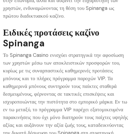
στην επωνυμία, αλλά και αυξάνει την ευχαρίστηση των
χρηστών, ενδυναμώνοντας τη θέση του Spinanga ως
πρώτου διαδικτυακού καζίνο.
Ειδικές προτάσεις καζίνο
Spinanga
Το Spinanga Casino ενισχύει στρατηγικά την αφοσίωση
των χρηστών μέσω των αποκλειστικών προσφορών του,
κυρίως με τις συναρπαστικές καθημερινές προτάσεις
μπόνους και το πλήρες πρόγραμμα παροχών VIP. Τα
καθημερινά μπόνους συντηρούν τους παίκτες σταθερά
δεσμευμένους, φέρνοντας σε τακτικές επισκέψεις και
ισχυροποιώντας την πιστότητα στο εμπορικό μάρκα. Εν τω
εν τω μεταξύ, το πρόγραμμα VIP παρέχει εξατομικευμένα
παρακινήσεις που όχι μόνο διατηρούν τους παίχτες υψηλής
αξίας και αυξάνουν την αξία ζωής τους, καταδεικνύοντας
την δυνατή δέσμευση του Spinanga στη στρατηγική