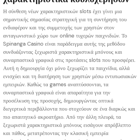
Η σύνθεση νέων χαρακτηριστικών slots έχει γίνει μια
σημαντικής σημασίας στρατηγική για τη συντήρηση του
ενδιαφέρον και της συμμετοχής των χρηστών στον
ανταγωνιστικό χώρο των online τυχερών παιχνιδιών. Το
Spinanga Casino είναι παράδειγμα αυτής της μεθόδου
συνδυάζοντας ξεχωριστά χαρακτηριστικά μπόνους και
συναρπαστικά γραφικά στις προτάσεις slots που προσφέρει.
Αυτή η δημιουργία όχι μόνο ξεχωρίζει τα παιχνίδια, αλλά
ενισχύει και τη διατήρηση των χρηστών μέσω εντυπωσιακών
εμπειριών. Καθώς τα games αναπτύσσονται, τα
συναρπαστικά γραφικά είναι απαραίτητα για την
προσέλκυση της προσοχής, δημιουργώντας οπτικά
διεγερτικά περιβάλλοντα που στοχεύουν σε ένα διαρκώς και
πιο απαιτητικό ακροατήριο. Από την άλλη πλευρά, τα
ξεχωριστά χαρακτηριστικά μπόνους εισάγουν απρόβλεπτο
και πάθος, μετατρέποντας την κλασική εμπειρία