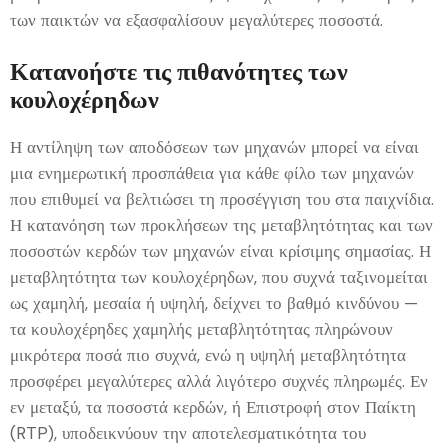
των παικτών να εξασφαλίσουν μεγαλύτερες ποσοστά.
Κατανοήστε τις πιθανότητες των
κουλοχέρηδων
Η αντίληψη των αποδόσεων των μηχανών μπορεί να είναι
μια ενημερωτική προσπάθεια για κάθε φίλο των μηχανών
που επιθυμεί να βελτιώσει τη προσέγγιση του στα παιχνίδια.
Η κατανόηση των προκλήσεων της μεταβλητότητας και των
ποσοστών κερδών των μηχανών είναι κρίσιμης σημασίας. Η
μεταβλητότητα των κουλοχέρηδων, που συχνά ταξινομείται
ως χαμηλή, μεσαία ή υψηλή, δείχνει το βαθμό κινδύνου —
τα κουλοχέρηδες χαμηλής μεταβλητότητας πληρώνουν
μικρότερα ποσά πιο συχνά, ενώ η υψηλή μεταβλητότητα
προσφέρει μεγαλύτερες αλλά λιγότερο συχνές πληρωμές. Εν
εν μεταξύ, τα ποσοστά κερδών, ή Επιστροφή στον Παίκτη
(RTP), υποδεικνύουν την αποτελεσματικότητα του