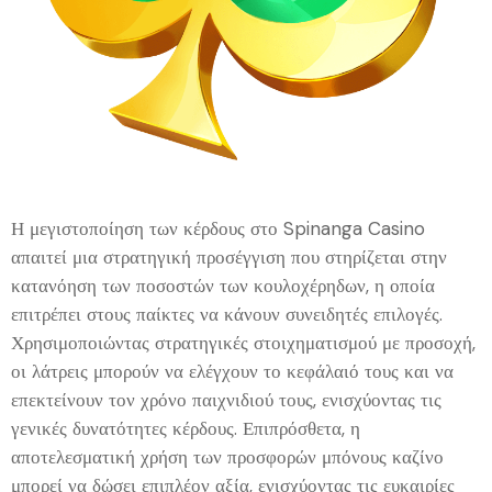
Η μεγιστοποίηση των κέρδους στο Spinanga Casino
απαιτεί μια στρατηγική προσέγγιση που στηρίζεται στην
κατανόηση των ποσοστών των κουλοχέρηδων, η οποία
επιτρέπει στους παίκτες να κάνουν συνειδητές επιλογές.
Χρησιμοποιώντας στρατηγικές στοιχηματισμού με προσοχή,
οι λάτρεις μπορούν να ελέγχουν το κεφάλαιό τους και να
επεκτείνουν τον χρόνο παιχνιδιού τους, ενισχύοντας τις
γενικές δυνατότητες κέρδους. Επιπρόσθετα, η
αποτελεσματική χρήση των προσφορών μπόνους καζίνο
μπορεί να δώσει επιπλέον αξία, ενισχύοντας τις ευκαιρίες