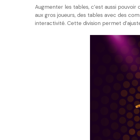
Augmenter les tables, c’est aussi pouvoir
aux gros joueurs, des tables avec des com
interactivité. Cette division permet d’ajus