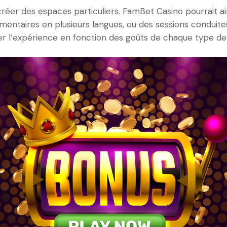
 créer des espaces particuliers. FamBet Casino pourrait 
mentaires en plusieurs langues, ou des sessions conduite
ter l’expérience en fonction des goûts de chaque type de 