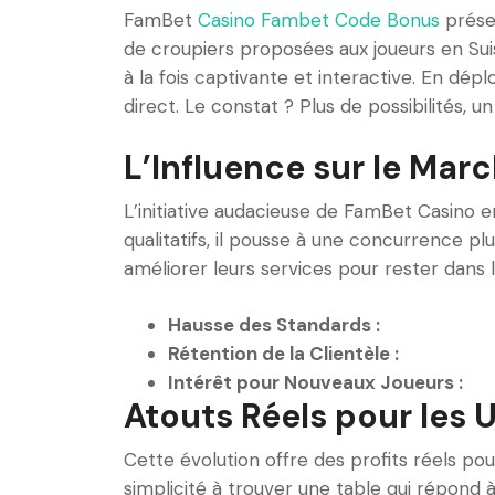
FamBet
Casino Fambet Code Bonus
présen
de croupiers proposées aux joueurs en Su
à la fois captivante et interactive. En dép
direct. Le constat ? Plus de possibilités, 
L’Influence sur le Mar
L’initiative audacieuse de FamBet Casino en
qualitatifs, il pousse à une concurrence plu
améliorer leurs services pour rester dans 
Hausse des Standards :
Rétention de la Clientèle :
Intérêt pour Nouveaux Joueurs :
Atouts Réels pour les U
Cette évolution offre des profits réels pour
simplicité à trouver une table qui répond à