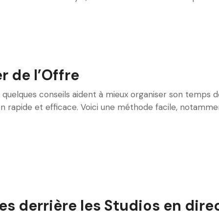
 de l’Offre
 quelques conseils aident à mieux organiser son temps de
on rapide et efficace. Voici une méthode facile, notamme
s derrière les Studios en dire