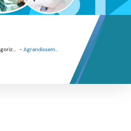
Uncategorized
-
Agrandissement du Studio en Direct : FamBet Casino Augmente les Tables de Jeu en Direct en Suisse