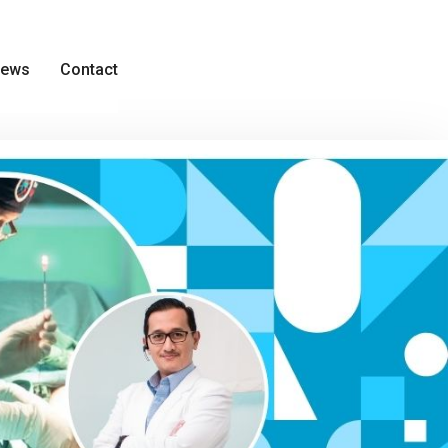
ews
Contact