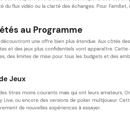
dité du flux vidéo ou la clarté des échanges. Pour FamBet,
riétés au Programme
s découvriront une offre bien plus étendue. Aux côtés de
ntes et des jeux plus confidentiels vont apparaître. Cet
s, des limites de mise pour tous les budgets et des ambi
de Jeux
des titres moins courants mais qui ont leurs amateurs. O
ve, ou encore des versions de poker multijoueur. Cette
ièrement de nouvelles expériences à essayer.