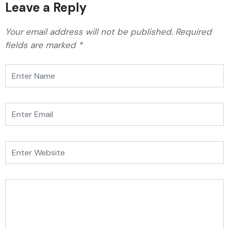
Leave a Reply
Your email address will not be published.
Required
fields are marked
*