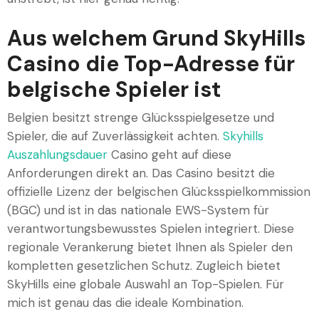
Aus welchem Grund SkyHills
Casino die Top-Adresse für
belgische Spieler ist
Belgien besitzt strenge Glücksspielgesetze und
Spieler, die auf Zuverlässigkeit achten.
Skyhills
Auszahlungsdauer
Casino geht auf diese
Anforderungen direkt an. Das Casino besitzt die
offizielle Lizenz der belgischen Glücksspielkommission
(BGC) und ist in das nationale EWS-System für
verantwortungsbewusstes Spielen integriert. Diese
regionale Verankerung bietet Ihnen als Spieler den
kompletten gesetzlichen Schutz. Zugleich bietet
SkyHills eine globale Auswahl an Top-Spielen. Für
mich ist genau das die ideale Kombination.