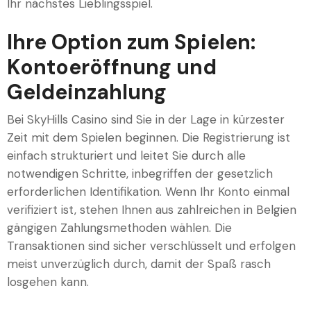
Ihr nächstes Lieblingsspiel.
Ihre Option zum Spielen:
Kontoeröffnung und
Geldeinzahlung
Bei SkyHills Casino sind Sie in der Lage in kürzester
Zeit mit dem Spielen beginnen. Die Registrierung ist
einfach strukturiert und leitet Sie durch alle
notwendigen Schritte, inbegriffen der gesetzlich
erforderlichen Identifikation. Wenn Ihr Konto einmal
verifiziert ist, stehen Ihnen aus zahlreichen in Belgien
gängigen Zahlungsmethoden wählen. Die
Transaktionen sind sicher verschlüsselt und erfolgen
meist unverzüglich durch, damit der Spaß rasch
losgehen kann.