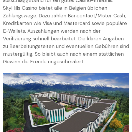
ausschlaggebend für ein gutes Casino-Erlebnis.
SkyHills Casino bietet alle in Belgien üblichen
Zahlungswege. Dazu zählen Bancontact/Mister Cash,
Kreditkarten wie Visa und Mastercard sowie populäre
E-Wallets. Auszahlungen werden nach der
Verifizierung schnell bearbeitet. Die klaren Angaben
zu Bearbeitungszeiten und eventuellen Gebühren sind
mustergültig. So bleibt auch nach einem stattlichen
Gewinn die Freude ungeschmälert.