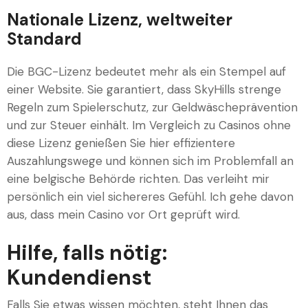
Nationale Lizenz, weltweiter
Standard
Die BGC-Lizenz bedeutet mehr als ein Stempel auf
einer Website. Sie garantiert, dass SkyHills strenge
Regeln zum Spielerschutz, zur Geldwäscheprävention
und zur Steuer einhält. Im Vergleich zu Casinos ohne
diese Lizenz genießen Sie hier effizientere
Auszahlungswege und können sich im Problemfall an
eine belgische Behörde richten. Das verleiht mir
persönlich ein viel sichereres Gefühl. Ich gehe davon
aus, dass mein Casino vor Ort geprüft wird.
Hilfe, falls nötig:
Kundendienst
Falls Sie etwas wissen möchten, steht Ihnen das