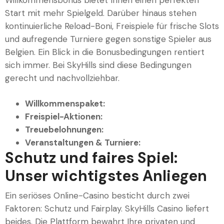
Start mit mehr Spielgeld. Darüber hinaus stehen
kontinuierliche Reload-Boni, Freispiele für frische Slots
und aufregende Turniere gegen sonstige Spieler aus
Belgien. Ein Blick in die Bonusbedingungen rentiert
sich immer. Bei SkyHills sind diese Bedingungen
gerecht und nachvollziehbar.
Willkommenspaket:
Freispiel-Aktionen:
Treuebelohnungen:
Veranstaltungen & Turniere:
Schutz und faires Spiel:
Unser wichtigstes Anliegen
Ein seriöses Online-Casino besticht durch zwei
Faktoren: Schutz und Fairplay. SkyHills Casino liefert
beides. Die Plattform bewahrt Ihre privaten und