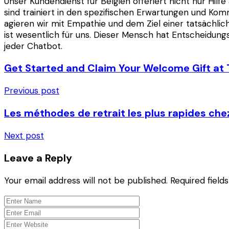
Unser Kundendienst für Belgien offeriert nicht nur Hilf
sind trainiert in den spezifischen Erwartungen und Kom
agieren wir mit Empathie und dem Ziel einer tatsächlic
ist wesentlich für uns. Dieser Mensch hat Entscheidungs
jeder Chatbot.
Get Started and Claim Your Welcome Gift at 
Previous post
Les méthodes de retrait les plus rapides che
Next post
Leave a Reply
Your email address will not be published.
Required fiel