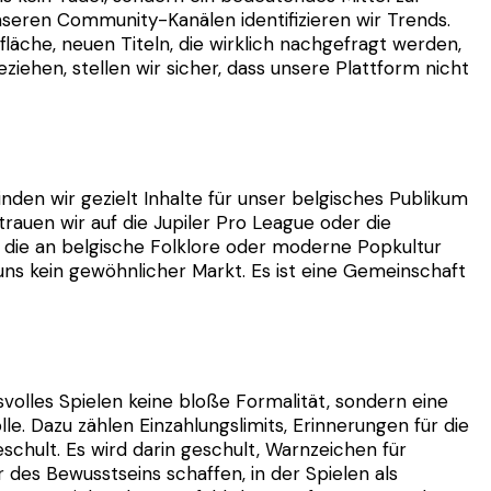
seren Community-Kanälen identifizieren wir Trends.
äche, neuen Titeln, die wirklich nachgefragt werden,
ehen, stellen wir sicher, dass unsere Plattform nicht
den wir gezielt Inhalte für unser belgisches Publikum
auen wir auf die Jupiler Pro League oder die
die an belgische Folklore oder moderne Popkultur
 uns kein gewöhnlicher Markt. Es ist eine Gemeinschaft
olles Spielen keine bloße Formalität, sondern eine
e. Dazu zählen Einzahlungslimits, Erinnerungen für die
schult. Es wird darin geschult, Warnzeichen für
 des Bewusstseins schaffen, in der Spielen als