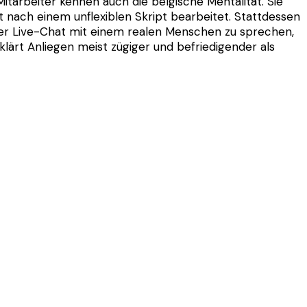
Mitarbeiter kennen auch die belgische Mentalität. Sie
t nach einem unflexiblen Skript bearbeitet. Stattdessen
oder Live-Chat mit einem realen Menschen zu sprechen,
klärt Anliegen meist zügiger und befriedigender als