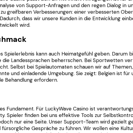
nalyse von Support-Anfragen und den regen Dialog in un
zu greifbaren Verbesserungen: einer verbesserten Oberfl
urch, dass wir unsere Kunden in die Entwicklung einbezi
wickelt wird.
schmack
es Spielerlebnis kann auch Heimatgefühl geben. Darum bin
e die Landessprachen beherrschen. Bei Sportwetten vertr
t. Selbst bei Spielautomaten schauen wir auf Themen, 
hnte und einladende Umgebung. Sie zeigt: Belgien ist für
lle Behandlung erfordern.
tes Fundament. Für LuckyWave Casino ist verantwortungsv
pieler finden bei uns effektive Tools zur Selbstkontroll
edoch nur eine Seite. Unser Support-Team wird gezielt ge
fürsorgliche Gespräche zu führen. Wir wollen eine Kultur