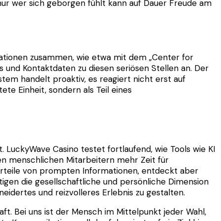
 nur wer sich geborgen fühlt kann auf Dauer Freude am
isationen zusammen, wie etwa mit dem „Center for
s und Kontaktdaten zu diesen seriösen Stellen an. Der
stem handelt proaktiv, es reagiert nicht erst auf
te Einheit, sondern als Teil eines
. LuckyWave Casino testet fortlaufend, wie Tools wie KI
n menschlichen Mitarbeitern mehr Zeit für
Vorteile von prompten Informationen, entdeckt aber
tigen die gesellschaftliche und persönliche Dimension
idertes und reizvolleres Erlebnis zu gestalten.
ft. Bei uns ist der Mensch im Mittelpunkt jeder Wahl,