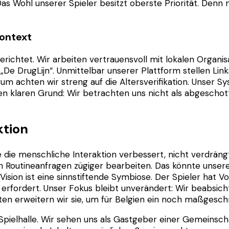
as Wohl unserer Spieler besitzt oberste Priorität. Denn
ontext
erichtet. Wir arbeiten vertrauensvoll mit lokalen Organ
e DrugLijn“. Unmittelbar unserer Plattform stellen Link
rum achten wir streng auf die Altersverifikation. Unser Sy
n klaren Grund: Wir betrachten uns nicht als abgeschotte
ktion
 die menschliche Interaktion verbessert, nicht verdrängt
 Routineanfragen zügiger bearbeiten. Das könnte unsere
ision ist eine sinnstiftende Symbiose. Der Spieler hat 
erfordert. Unser Fokus bleibt unverändert: Wir beabsich
en erweitern wir sie, um für Belgien ein noch maßgeschne
 Spielhalle. Wir sehen uns als Gastgeber einer Gemeinscha