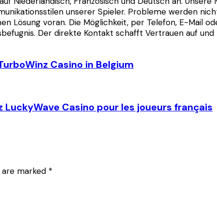
e auf Niederländisch, Französisch und Deutsch an. Unsere 
munikationsstilen unserer Spieler. Probleme werden nich
hen Lösung voran. Die Möglichkeit, per Telefon, E-Mail 
befugnis. Der direkte Kontakt schafft Vertrauen auf und 
TurboWinz Casino in Belgium
z LuckyWave Casino pour les joueurs français
ds are marked
*