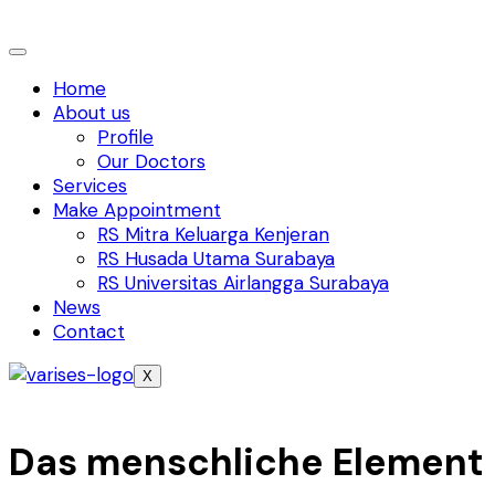
Home
About us
Profile
Our Doctors
Services
Make Appointment
RS Mitra Keluarga Kenjeran
RS Husada Utama Surabaya
RS Universitas Airlangga Surabaya
News
Contact
X
Das menschliche Element 