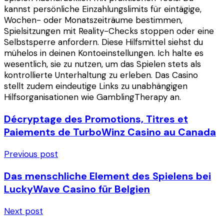
kannst persönliche Einzahlungslimits für eintägige,
Wochen- oder Monatszeiträume bestimmen,
Spielsitzungen mit Reality-Checks stoppen oder eine
Selbstsperre anfordern. Diese Hilfsmittel siehst du
mühelos in deinen Kontoeinstellungen. Ich halte es
wesentlich, sie zu nutzen, um das Spielen stets als
kontrollierte Unterhaltung zu erleben. Das Casino
stellt zudem eindeutige Links zu unabhängigen
Hilfsorganisationen wie GamblingTherapy an.
Décryptage des Promotions, Titres et
Paiements de TurboWinz Casino au Canada
Previous post
Das menschliche Element des Spielens bei
LuckyWave Casino für Belgien
Next post