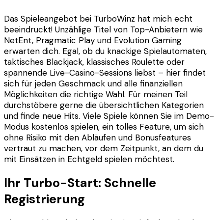
Das Spieleangebot bei TurboWinz hat mich echt
beeindruckt! Unzählige Titel von Top-Anbietern wie
NetEnt, Pragmatic Play und Evolution Gaming
erwarten dich. Egal, ob du knackige Spielautomaten,
taktisches Blackjack, klassisches Roulette oder
spannende Live-Casino-Sessions liebst – hier findet
sich für jeden Geschmack und alle finanziellen
Möglichkeiten die richtige Wahl. Für meinen Teil
durchstöbere gerne die übersichtlichen Kategorien
und finde neue Hits. Viele Spiele können Sie im Demo-
Modus kostenlos spielen, ein tolles Feature, um sich
ohne Risiko mit den Abläufen und Bonusfeatures
vertraut zu machen, vor dem Zeitpunkt, an dem du
mit Einsätzen in Echtgeld spielen möchtest.
Ihr Turbo-Start: Schnelle
Registrierung