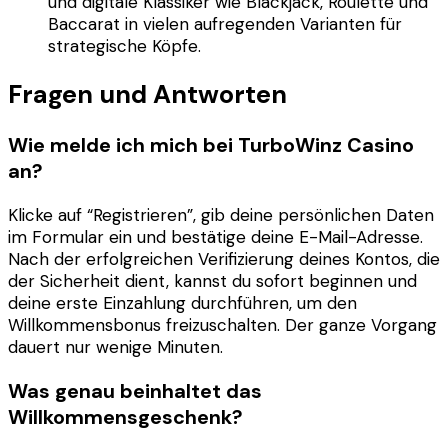
und digitale Klassiker wie Blackjack, Roulette und
Baccarat in vielen aufregenden Varianten für
strategische Köpfe.
Fragen und Antworten
Wie melde ich mich bei TurboWinz Casino
an?
Klicke auf “Registrieren”, gib deine persönlichen Daten
im Formular ein und bestätige deine E-Mail-Adresse.
Nach der erfolgreichen Verifizierung deines Kontos, die
der Sicherheit dient, kannst du sofort beginnen und
deine erste Einzahlung durchführen, um den
Willkommensbonus freizuschalten. Der ganze Vorgang
dauert nur wenige Minuten.
Was genau beinhaltet das
Willkommensgeschenk?