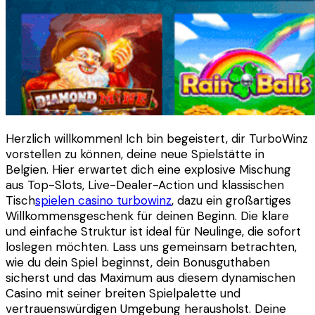
Herzlich willkommen! Ich bin begeistert, dir TurboWinz
vorstellen zu können, deine neue Spielstätte in
Belgien. Hier erwartet dich eine explosive Mischung
aus Top-Slots, Live-Dealer-Action und klassischen
Tisch
spielen casino turbowinz
, dazu ein großartiges
Willkommensgeschenk für deinen Beginn. Die klare
und einfache Struktur ist ideal für Neulinge, die sofort
loslegen möchten. Lass uns gemeinsam betrachten,
wie du dein Spiel beginnst, dein Bonusguthaben
sicherst und das Maximum aus diesem dynamischen
Casino mit seiner breiten Spielpalette und
vertrauenswürdigen Umgebung herausholst. Deine