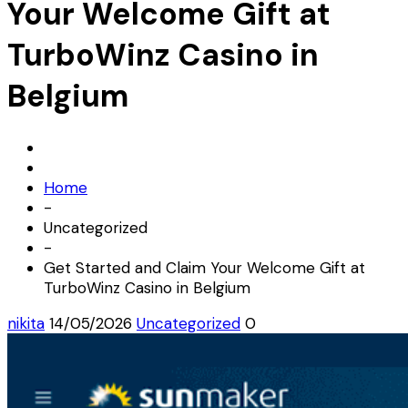
Your Welcome Gift at
TurboWinz Casino in
Belgium
Home
-
Uncategorized
-
Get Started and Claim Your Welcome Gift at
TurboWinz Casino in Belgium
nikita
14/05/2026
Uncategorized
0