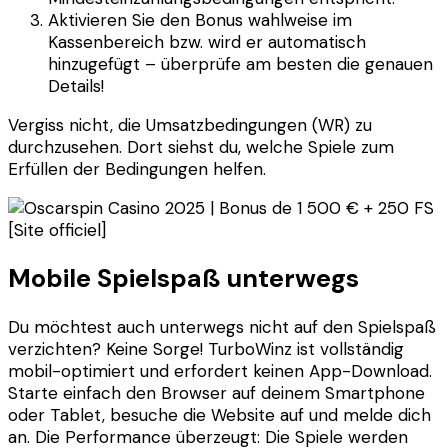
Aktivieren Sie den Bonus wahlweise im
Kassenbereich bzw. wird er automatisch
hinzugefügt – überprüfe am besten die genauen
Details!
Vergiss nicht, die Umsatzbedingungen (WR) zu
durchzusehen. Dort siehst du, welche Spiele zum
Erfüllen der Bedingungen helfen.
Mobile Spielspaß unterwegs
Du möchtest auch unterwegs nicht auf den Spielspaß
verzichten? Keine Sorge! TurboWinz ist vollständig
mobil-optimiert und erfordert keinen App-Download.
Starte einfach den Browser auf deinem Smartphone
oder Tablet, besuche die Website auf und melde dich
an. Die Performance überzeugt: Die Spiele werden