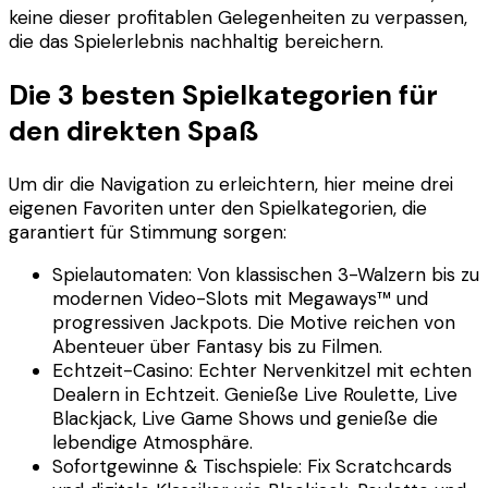
keine dieser profitablen Gelegenheiten zu verpassen,
die das Spielerlebnis nachhaltig bereichern.
Die 3 besten Spielkategorien für
den direkten Spaß
Um dir die Navigation zu erleichtern, hier meine drei
eigenen Favoriten unter den Spielkategorien, die
garantiert für Stimmung sorgen:
Spielautomaten: Von klassischen 3-Walzern bis zu
modernen Video-Slots mit Megaways™ und
progressiven Jackpots. Die Motive reichen von
Abenteuer über Fantasy bis zu Filmen.
Echtzeit-Casino: Echter Nervenkitzel mit echten
Dealern in Echtzeit. Genieße Live Roulette, Live
Blackjack, Live Game Shows und genieße die
lebendige Atmosphäre.
Sofortgewinne & Tischspiele: Fix Scratchcards