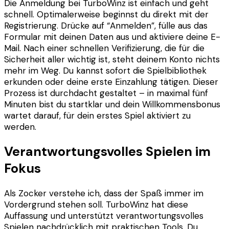
Die Anmeldung bei TurboWinz ist einfach und geht
schnell. Optimalerweise beginnst du direkt mit der
Registrierung. Drücke auf “Anmelden”, fülle aus das
Formular mit deinen Daten aus und aktiviere deine E-
Mail. Nach einer schnellen Verifizierung, die für die
Sicherheit aller wichtig ist, steht deinem Konto nichts
mehr im Weg. Du kannst sofort die Spielbibliothek
erkunden oder deine erste Einzahlung tätigen. Dieser
Prozess ist durchdacht gestaltet – in maximal fünf
Minuten bist du startklar und dein Willkommensbonus
wartet darauf, für dein erstes Spiel aktiviert zu
werden.
Verantwortungsvolles Spielen im
Fokus
Als Zocker verstehe ich, dass der Spaß immer im
Vordergrund stehen soll. TurboWinz hat diese
Auffassung und unterstützt verantwortungsvolles
Spielen nachdrücklich mit praktischen Tools. Du