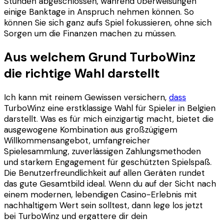
Stunden abgeschlossen, während Überweisungen
einige Banktage in Anspruch nehmen können. So
können Sie sich ganz aufs Spiel fokussieren, ohne sich
Sorgen um die Finanzen machen zu müssen.
Aus welchem Grund TurboWinz
die richtige Wahl darstellt
Ich kann mit reinem Gewissen versichern,
dass
TurboWinz eine erstklassige Wahl für Spieler in Belgien
darstellt. Was es für mich einzigartig macht, bietet die
ausgewogene Kombination aus großzügigem
Willkommensangebot, umfangreicher
Spielesammlung, zuverlässigen Zahlungsmethoden
und starkem Engagement für geschützten Spielspaß.
Die Benutzerfreundlichkeit auf allen Geräten rundet
das gute Gesamtbild ideal. Wenn du auf der Sicht nach
einem modernen, lebendigen Casino-Erlebnis mit
nachhaltigem Wert sein solltest, dann lege los jetzt
bei TurboWinz und ergattere dir dein