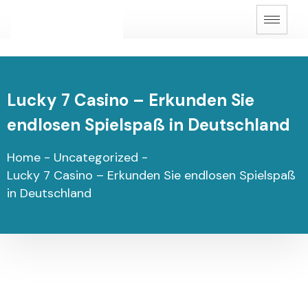
Lucky 7 Casino – Erkunden Sie
endlosen Spielspaß in Deutschland
Home
-
Uncategorized
-
Lucky 7 Casino – Erkunden Sie endlosen Spielspaß
in Deutschland