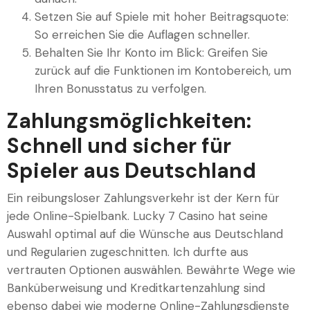
Setzen Sie auf Spiele mit hoher Beitragsquote:
So erreichen Sie die Auflagen schneller.
Behalten Sie Ihr Konto im Blick: Greifen Sie
zurück auf die Funktionen im Kontobereich, um
Ihren Bonusstatus zu verfolgen.
Zahlungsmöglichkeiten:
Schnell und sicher für
Spieler aus Deutschland
Ein reibungsloser Zahlungsverkehr ist der Kern für
jede Online-Spielbank. Lucky 7 Casino hat seine
Auswahl optimal auf die Wünsche aus Deutschland
und Regularien zugeschnitten. Ich durfte aus
vertrauten Optionen auswählen. Bewährte Wege wie
Banküberweisung und Kreditkartenzahlung sind
ebenso dabei wie moderne Online-Zahlungsdienste