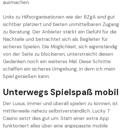
ausmachen.
Links zu Hilfsorganisationen wie der BZgA sind gut
sichtbar platziert und bieten unmittelbaren Zugang
zu Beratung. Der Anbieter stärkt ein Gefühl für die
Nachteile und betrachtet sich als Begleiter für
sicheres Spielen. Die Möglichkeit, sich eigenständig
von der Seite zu blockieren, unterstreicht diesen
Gedanken noch ein weiteres Mal. Diese Schritte
schaffen ein sicheres Umgebung, in dem ich mein
Spiel genießen kann.
Unterwegs Spielspaß mobil
Der Luxus, immer und überall spielen zu können, ist
mittlerweile nahezu selbstverständlich. Lucky 7
Casino setzt dies gut um. Statt einer extra App
funktioniert alles über eine angepasste mobile