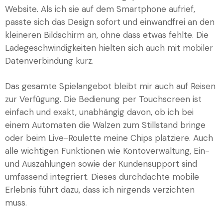
Website. Als ich sie auf dem Smartphone aufrief,
passte sich das Design sofort und einwandfrei an den
kleineren Bildschirm an, ohne dass etwas fehlte. Die
Ladegeschwindigkeiten hielten sich auch mit mobiler
Datenverbindung kurz.
Das gesamte Spielangebot bleibt mir auch auf Reisen
zur Verfügung. Die Bedienung per Touchscreen ist
einfach und exakt, unabhängig davon, ob ich bei
einem Automaten die Walzen zum Stillstand bringe
oder beim Live-Roulette meine Chips platziere. Auch
alle wichtigen Funktionen wie Kontoverwaltung, Ein-
und Auszahlungen sowie der Kundensupport sind
umfassend integriert. Dieses durchdachte mobile
Erlebnis führt dazu, dass ich nirgends verzichten
muss.