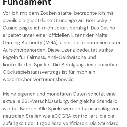
Fundament
Vor ich mit dem Zocken starte, betrachte ich mir
jeweils die gesetzliche Grundlage an. Bei Lucky 7
Casino zeigte ich mich sofort beruhigt. Das Casino
arbeitet unter einer offiziellen Lizenz der Malta
Gaming Authority (MGA), einer der renommiertesten
Aufsichtsbehörden. Diese Lizenz bedeutet strikte
Regeln für Fairness, Anti-Geldwäsche und
kontrolliertes Spielen. Die Befolgung des deutschen
Glücksspielstaatsvertrags ist für mich ein
wesentlicher Vertrauensbeweis.
Meine eigenen und monetären Daten schützt eine
aktuelle SSL-Verschlüsselung, der gleiche Standard
wie bei Banken. Alle Spiele werden turnusmäßig von
neutralen Stellen wie eCOGRA kontrolliert, die die
Zufälligkeit der Ergebnisse verifizieren. Die Standard