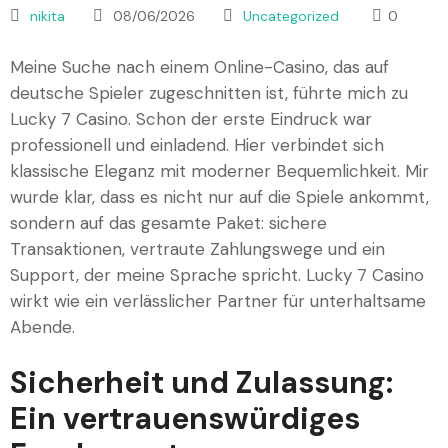
nikita
08/06/2026
Uncategorized
0
Meine Suche nach einem Online-Casino, das auf
deutsche Spieler zugeschnitten ist, führte mich zu
Lucky 7 Casino. Schon der erste Eindruck war
professionell und einladend. Hier verbindet sich
klassische Eleganz mit moderner Bequemlichkeit. Mir
wurde klar, dass es nicht nur auf die Spiele ankommt,
sondern auf das gesamte Paket: sichere
Transaktionen, vertraute Zahlungswege und ein
Support, der meine Sprache spricht. Lucky 7 Casino
wirkt wie ein verlässlicher Partner für unterhaltsame
Abende.
Sicherheit und Zulassung:
Ein vertrauenswürdiges