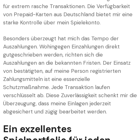
für extrem rasche Transaktionen. Die Verfügbarkeit
von Prepaid-Karten aus Deutschland bietet mir eine
starke Kontrolle über mein Spielekonto.
Besonders überzeugt hat mich das Tempo der
Auszahlungen. Wohingegen Einzahlungen direkt
gutgeschrieben werden, richten sich die
Auszahlungen an die bekannten Fristen. Der Einsatz
von bestätigten, auf meine Person registrierten
Zahlungsmitteln ist eine essenzielle
Schutzmaßnahme. Jede Transaktion laufen
verschlüsselt ab. Diese Zuverlässigkeit schenkt mir die
Überzeugung, dass meine Einlagen jederzeit
abgesichert und zügig bearbeitet werden.
Ein exzellentes