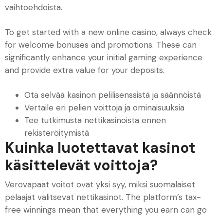
vaihtoehdoista.
To get started with a new online casino, always check
for welcome bonuses and promotions. These can
significantly enhance your initial gaming experience
and provide extra value for your deposits.
Ota selvää kasinon pelilisenssistä ja säännöistä
Vertaile eri pelien voittoja ja ominaisuuksia
Tee tutkimusta nettikasinoista ennen
rekisteröitymistä
Kuinka luotettavat kasinot
käsittelevät voittoja?
Verovapaat voitot ovat yksi syy, miksi suomalaiset
pelaajat valitsevat nettikasinot. The platform’s tax-
free winnings mean that everything you earn can go