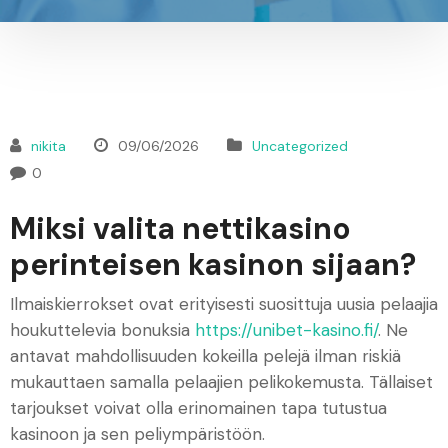
nikita
09/06/2026
Uncategorized
0
Miksi valita nettikasino
perinteisen kasinon sijaan?
Ilmaiskierrokset ovat erityisesti suosittuja uusia pelaajia
houkuttelevia bonuksia
https://unibet-kasino.fi/
. Ne
antavat mahdollisuuden kokeilla pelejä ilman riskiä
mukauttaen samalla pelaajien pelikokemusta. Tällaiset
tarjoukset voivat olla erinomainen tapa tutustua
kasinoon ja sen peliympäristöön.