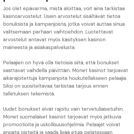
Jos olet epävarma, mistä aloittaa, voit aina tarkistaa
kasinoarvostelut. Usein arvostelut sisältävät tietoa
bonuksista ja kampanjoista, jotka voivat auttaa sinua
valitsemaan parhaan vaihtoehdon. Luotettavat
arvostelut antavat myös käsityksen kasinon
maineesta ja asiakaspalvelusta.
Pelaajien on hyvä olla tietoisia siitä, että bonukset
saattavat vaihdella päivittäin. Monet kasinot tarjoavat
aikarajoitettuja kampanjoita houkutellakseen pelaajia.
Siksi on suositeltavaa tarkistaa tarjous ennen
talletuksen tekemistä.
Uudet bonukset eivät rajoitu vain tervetuliaisetuihin.
Monet suomalaiset kasinot tarjoavat myös jatkuvia
promootioita ja uskollisuusohjelmia. Pelaajat voivat
ansaita pisteitä ja saada lisää etuja pelatessaan