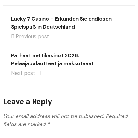
Lucky 7 Casino – Erkunden Sie endlosen
Spielspaß in Deutschland
Previous post
Parhaat nettikasinot 2026:
Pelaajapalautteet ja maksutavat
Next post
Leave a Reply
Your email address will not be published.
Required
fields are marked
*