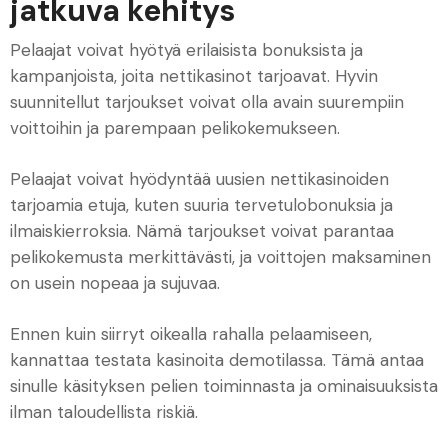
jatkuva kehitys
Pelaajat voivat hyötyä erilaisista bonuksista ja
kampanjoista, joita nettikasinot tarjoavat. Hyvin
suunnitellut tarjoukset voivat olla avain suurempiin
voittoihin ja parempaan pelikokemukseen.
Pelaajat voivat hyödyntää uusien nettikasinoiden
tarjoamia etuja, kuten suuria tervetulobonuksia ja
ilmaiskierroksia. Nämä tarjoukset voivat parantaa
pelikokemusta merkittävästi, ja voittojen maksaminen
on usein nopeaa ja sujuvaa.
Ennen kuin siirryt oikealla rahalla pelaamiseen,
kannattaa testata kasinoita demotilassa. Tämä antaa
sinulle käsityksen pelien toiminnasta ja ominaisuuksista
ilman taloudellista riskiä.