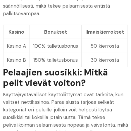
säännöllisesti, mikä tekee pelaamisesta entistä
palkitsevampaa.
Kasino
Bonukset
Ilmaiskierrokset
Kasino A
100% talletusbonus
50 kierrosta
Kasino B
150% talletusbonus
30 kierrosta
Pelaajien suosikki: Mitkä
pelit vievät voiton?
Käyttäjäystävälliset käyttöliittymät ovat tärkeitä, kun
valitset nettikasinoa. Paras alusta tarjoaa selkeät
kategoriat eri peleille, jolloin voit helposti löytää
suosikkisi tai kokeilla jotain uutta. Tämä tekee
pelivalikoiman selaamisesta nopeaa ja vaivatonta, mikä