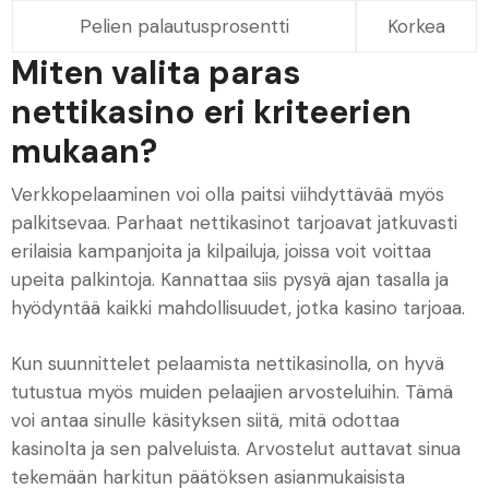
Pelien palautusprosentti
Korkea
Miten valita paras
nettikasino eri kriteerien
mukaan?
Verkkopelaaminen voi olla paitsi viihdyttävää myös
palkitsevaa. Parhaat nettikasinot tarjoavat jatkuvasti
erilaisia kampanjoita ja kilpailuja, joissa voit voittaa
upeita palkintoja. Kannattaa siis pysyä ajan tasalla ja
hyödyntää kaikki mahdollisuudet, jotka kasino tarjoaa.
Kun suunnittelet pelaamista nettikasinolla, on hyvä
tutustua myös muiden pelaajien arvosteluihin. Tämä
voi antaa sinulle käsityksen siitä, mitä odottaa
kasinolta ja sen palveluista. Arvostelut auttavat sinua
tekemään harkitun päätöksen asianmukaisista