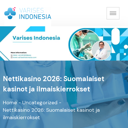
Nettikasino 2026: Suomalaiset
kasinot ja ilmaiskierrokset
Home
-
Uncategorized
-
Nettikasino 2026: Suomalaiset kasinot ja
ilmaiskierrokset