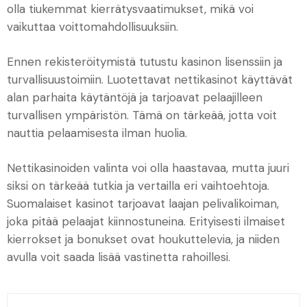
olla tiukemmat kierrätysvaatimukset, mikä voi
vaikuttaa voittomahdollisuuksiin.
Ennen rekisteröitymistä tutustu kasinon lisenssiin ja
turvallisuustoimiin. Luotettavat nettikasinot käyttävät
alan parhaita käytäntöjä ja tarjoavat pelaajilleen
turvallisen ympäristön. Tämä on tärkeää, jotta voit
nauttia pelaamisesta ilman huolia.
Nettikasinoiden valinta voi olla haastavaa, mutta juuri
siksi on tärkeää tutkia ja vertailla eri vaihtoehtoja.
Suomalaiset kasinot tarjoavat laajan pelivalikoiman,
joka pitää pelaajat kiinnostuneina. Erityisesti ilmaiset
kierrokset ja bonukset ovat houkuttelevia, ja niiden
avulla voit saada lisää vastinetta rahoillesi.