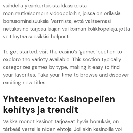
vaihdella yksinkertaisista klassikoista
monimutkaisempiin videopeleihin, joissa on erilaisia
bonusominaisuuksia. Varmista, että valitsemasi
nettikasino tarjoaa laajan valikoiman kolikkopelejä, jotta
voit löytää suosikkisi helposti.
To get started, visit the casino’s ‘games’ section to
explore the variety available. This section typically
categorizes games by type, making it easy to find
your favorites. Take your time to browse and discover
exciting new titles.
Yhteenveto: Kasinopelien
kehitys ja trendit
Vaikka monet kasinot tarjoavat hyviä bonuksia, on
tärkeää vertailla niiden ehtoja. Joillakin kasinoilla voi