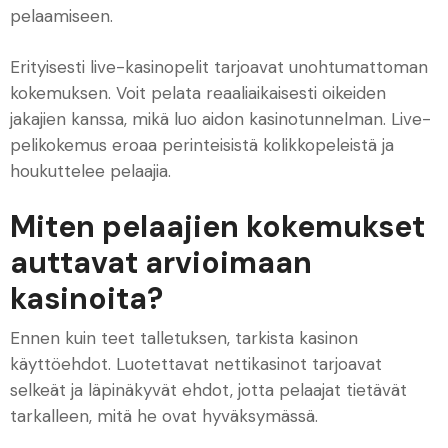
pelaamiseen.
Erityisesti live-kasinopelit tarjoavat unohtumattoman
kokemuksen. Voit pelata reaaliaikaisesti oikeiden
jakajien kanssa, mikä luo aidon kasinotunnelman. Live-
pelikokemus eroaa perinteisistä kolikkopeleistä ja
houkuttelee pelaajia.
Miten pelaajien kokemukset
auttavat arvioimaan
kasinoita?
Ennen kuin teet talletuksen, tarkista kasinon
käyttöehdot. Luotettavat nettikasinot tarjoavat
selkeät ja läpinäkyvät ehdot, jotta pelaajat tietävät
tarkalleen, mitä he ovat hyväksymässä.