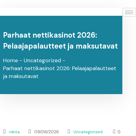
Parhaat nettikasinot 2026:
Pelaajapalautteet ja maksutavat
Home
-
Uncategorized
-
Parhaat nettikasinot 2026: Pelaajapalautteet
ja maksutavat
nikita
09/06/2026
Uncategorized
0