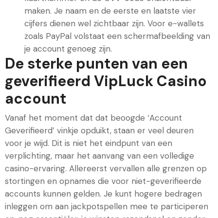
maken. Je naam en de eerste en laatste vier
cijfers dienen wel zichtbaar zijn. Voor e-wallets
zoals PayPal volstaat een schermafbeelding van
je account genoeg zijn.
De sterke punten van een
geverifieerd VipLuck Casino
account
Vanaf het moment dat dat beoogde ‘Account
Geverifieerd’ vinkje opduikt, staan er veel deuren
voor je wijd. Dit is niet het eindpunt van een
verplichting, maar het aanvang van een volledige
casino-ervaring. Allereerst vervallen alle grenzen op
stortingen en opnames die voor niet-geverifieerde
accounts kunnen gelden. Je kunt hogere bedragen
inleggen om aan jackpotspellen mee te participeren