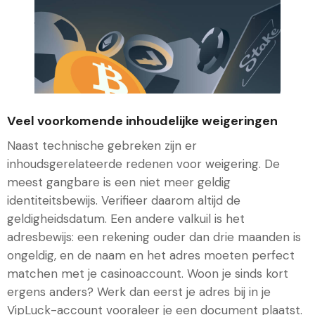
Veel voorkomende inhoudelijke weigeringen
Naast technische gebreken zijn er
inhoudsgerelateerde redenen voor weigering. De
meest gangbare is een niet meer geldig
identiteitsbewijs. Verifieer daarom altijd de
geldigheidsdatum. Een andere valkuil is het
adresbewijs: een rekening ouder dan drie maanden is
ongeldig, en de naam en het adres moeten perfect
matchen met je casinoaccount. Woon je sinds kort
ergens anders? Werk dan eerst je adres bij in je
VipLuck-account vooraleer je een document plaatst.