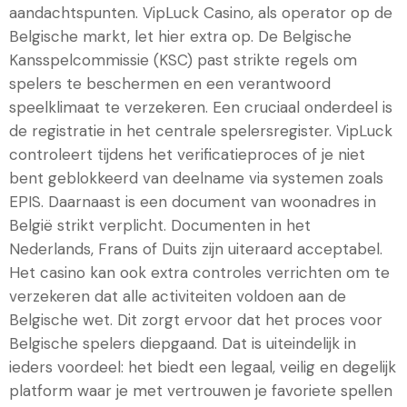
aandachtspunten. VipLuck Casino, als operator op de
Belgische markt, let hier extra op. De Belgische
Kansspelcommissie (KSC) past strikte regels om
spelers te beschermen en een verantwoord
speelklimaat te verzekeren. Een cruciaal onderdeel is
de registratie in het centrale spelersregister. VipLuck
controleert tijdens het verificatieproces of je niet
bent geblokkeerd van deelname via systemen zoals
EPIS. Daarnaast is een document van woonadres in
België strikt verplicht. Documenten in het
Nederlands, Frans of Duits zijn uiteraard acceptabel.
Het casino kan ook extra controles verrichten om te
verzekeren dat alle activiteiten voldoen aan de
Belgische wet. Dit zorgt ervoor dat het proces voor
Belgische spelers diepgaand. Dat is uiteindelijk in
ieders voordeel: het biedt een legaal, veilig en degelijk
platform waar je met vertrouwen je favoriete spellen