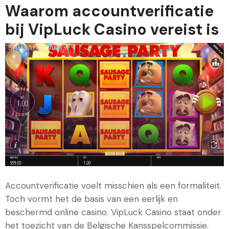
Waarom accountverificatie
bij VipLuck Casino vereist is
Accountverificatie voelt misschien als een formaliteit.
Toch vormt het de basis van een eerlijk en
beschermd online casino. VipLuck Casino staat onder
het toezicht van de Belgische Kansspelcommissie.