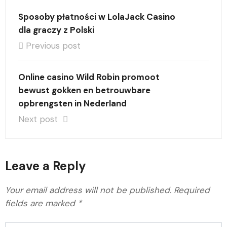
Sposoby płatności w LolaJack Casino
dla graczy z Polski
Previous post
Online casino Wild Robin promoot
bewust gokken en betrouwbare
opbrengsten in Nederland
Next post
Leave a Reply
Your email address will not be published.
Required
fields are marked
*