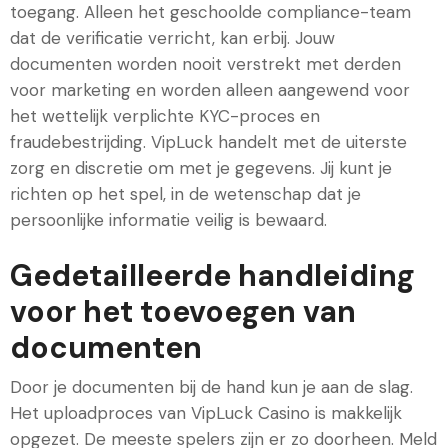
toegang. Alleen het geschoolde compliance-team
dat de verificatie verricht, kan erbij. Jouw
documenten worden nooit verstrekt met derden
voor marketing en worden alleen aangewend voor
het wettelijk verplichte KYC-proces en
fraudebestrijding. VipLuck handelt met de uiterste
zorg en discretie om met je gegevens. Jij kunt je
richten op het spel, in de wetenschap dat je
persoonlijke informatie veilig is bewaard.
Gedetailleerde handleiding
voor het toevoegen van
documenten
Door je documenten bij de hand kun je aan de slag.
Het uploadproces van VipLuck Casino is makkelijk
opgezet. De meeste spelers zijn er zo doorheen. Meld