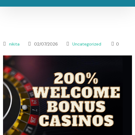
nikita
02/07/2026
Uncategorized
0