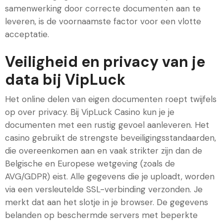
samenwerking door correcte documenten aan te
leveren, is de voornaamste factor voor een vlotte
acceptatie.
Veiligheid en privacy van je
data bij VipLuck
Het online delen van eigen documenten roept twijfels
op over privacy. Bij VipLuck Casino kun je je
documenten met een rustig gevoel aanleveren. Het
casino gebruikt de strengste beveiligingsstandaarden,
die overeenkomen aan en vaak strikter zijn dan de
Belgische en Europese wetgeving (zoals de
AVG/GDPR) eist. Alle gegevens die je uploadt, worden
via een versleutelde SSL-verbinding verzonden. Je
merkt dat aan het slotje in je browser. De gegevens
belanden op beschermde servers met beperkte