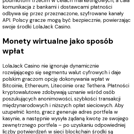
podmiotom trzecim w celach marketingowych, a cała
komunikacja z bankami i dostawcami płatności
odbywa się przez przeznaczone, szyfrowane kanały
API. Polscy gracze mogą być bezpiecznie, powierzając
swoje środki LolaJack Casino.
Monety wirtualne jako sposób
wpłat
LolaJack Casino nie ignoruje dynamicznie
rozwijającego się segmentu walut cyfrowych i daje
polskim graczom opcję dokonywania wpłat w
Bitcoinie, Ethereum, Litecoinie oraz Tethera. Płatności
kryptowalutowe zdobywają uznanie wśród osób
poszukujących anonimowości, szybkości transakcji
międzynarodowych i niższych opłat sieciowych. Aby
uzupełnić konto, gracz generuje adres portfela w
kasynie, a następnie wysyła żądaną kwotę ze swojego
zewnętrznego portfela – po uzyskaniu odpowiedniej
liczby potwierdzeń w sieci blockchain środki są