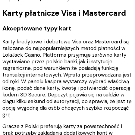
Karty płatnicze Visa i Mastercard
Akceptowane typy kart
Karty kredytowe i debetowe Visa oraz Mastercard są
zaliczane do najpopularniejszych metod płatności w
LolaJack Casino. Platforma przyjmuje zarówno karty
wystawiane przez polskie banki, jak i instytucje
zagraniczne, pod warunkiem że posiadają funkcję
transakcji internetowych. Wpłata przeprowadzana jest
od ręki. W panelu kasjera wystarczy wybrać właściwą
ikonę, podać dane karty, kwotę i potwierdzić operację
kodem 3D Secure. Depozyt pojawia się na saldzie w
ciągu kilku sekund od autoryzacji, co sprawia, że jest tę
opcję wygodną dla osób chcących szybko rozpocząć
grę.
Gracze z Polski preferują karty za powszechność i
brak potrzeby zakładania dodatkowych kont w