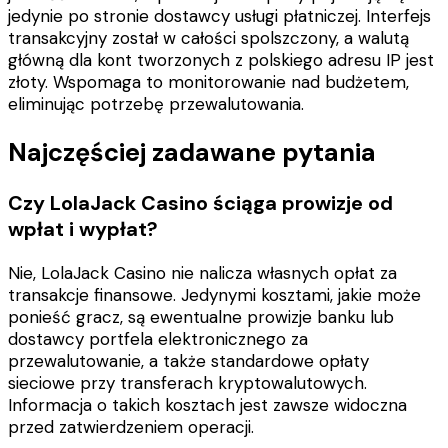
jedynie po stronie dostawcy usługi płatniczej. Interfejs
transakcyjny został w całości spolszczony, a walutą
główną dla kont tworzonych z polskiego adresu IP jest
złoty. Wspomaga to monitorowanie nad budżetem,
eliminując potrzebę przewalutowania.
Najczęściej zadawane pytania
Czy LolaJack Casino ściąga prowizje od
wpłat i wypłat?
Nie, LolaJack Casino nie nalicza własnych opłat za
transakcje finansowe. Jedynymi kosztami, jakie może
ponieść gracz, są ewentualne prowizje banku lub
dostawcy portfela elektronicznego za
przewalutowanie, a także standardowe opłaty
sieciowe przy transferach kryptowalutowych.
Informacja o takich kosztach jest zawsze widoczna
przed zatwierdzeniem operacji.