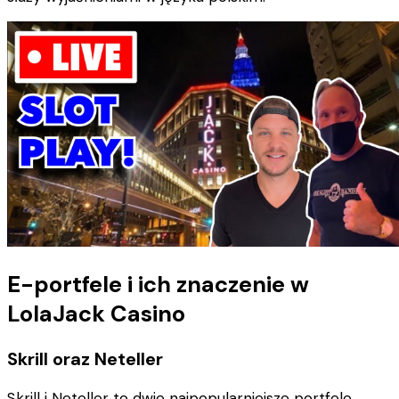
E-portfele i ich znaczenie w
LolaJack Casino
Skrill oraz Neteller
Skrill i Neteller to dwie najpopularniejsze portfele