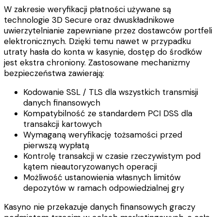
W zakresie weryfikacji płatności używane są
technologie 3D Secure oraz dwuskładnikowe
uwierzytelnianie zapewniane przez dostawców portfeli
elektronicznych. Dzięki temu nawet w przypadku
utraty hasła do konta w kasynie, dostęp do środków
jest ekstra chroniony. Zastosowane mechanizmy
bezpieczeństwa zawierają:
Kodowanie SSL / TLS dla wszystkich transmisji
danych finansowych
Kompatybilność ze standardem PCI DSS dla
transakcji kartowych
Wymaganą weryfikację tożsamości przed
pierwszą wypłatą
Kontrolę transakcji w czasie rzeczywistym pod
kątem nieautoryzowanych operacji
Możliwość ustanowienia własnych limitów
depozytów w ramach odpowiedzialnej gry
Kasyno nie przekazuje danych finansowych graczy