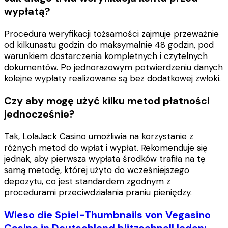
wypłatą?
Procedura weryfikacji tożsamości zajmuje przeważnie
od kilkunastu godzin do maksymalnie 48 godzin, pod
warunkiem dostarczenia kompletnych i czytelnych
dokumentów. Po jednorazowym potwierdzeniu danych
kolejne wypłaty realizowane są bez dodatkowej zwłoki.
Czy aby mogę użyć kilku metod płatności
jednocześnie?
Tak, LolaJack Casino umożliwia na korzystanie z
różnych metod do wpłat i wypłat. Rekomenduje się
jednak, aby pierwsza wypłata środków trafiła na tę
samą metodę, której użyto do wcześniejszego
depozytu, co jest standardem zgodnym z
procedurami przeciwdziałania praniu pieniędzy.
Wieso die Spiel-Thumbnails von Vegasino
Casino in Deutschland blitzschnell laden: